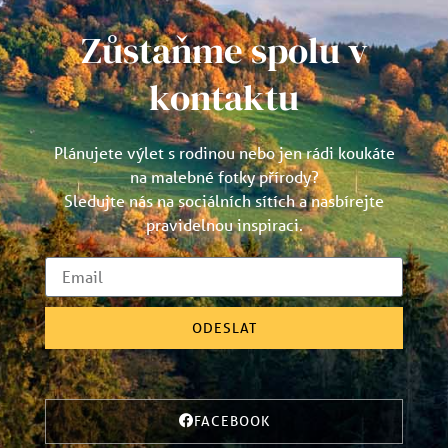
Zůstaňme spolu v
kontaktu
Plánujete výlet s rodinou nebo jen rádi koukáte
na malebné fotky přírody?
Sledujte nás na sociálních sítích a nasbírejte
pravidelnou inspiraci.
ODESLAT
FACEBOOK