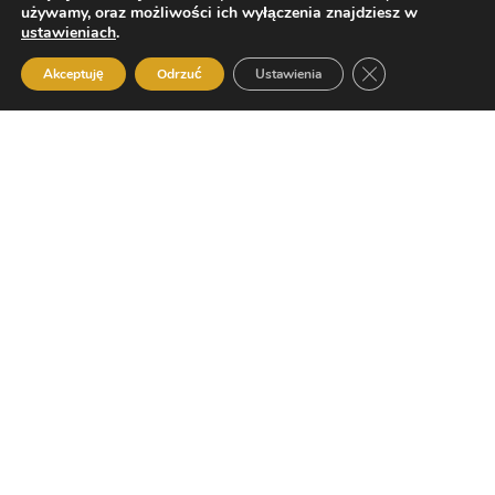
używamy, oraz możliwości ich wyłączenia znajdziesz w
ustawieniach
.
ZAMKNIJ PANE
Akceptuję
Odrzuć
Ustawienia
Zapomniane kamieniołomy
Wycieczki rowerowe
•
27 km / 3 hodiny