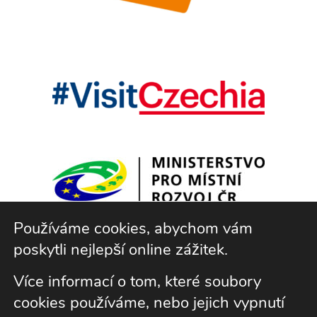
Používáme cookies, abychom vám
poskytli nejlepší online zážitek.
© 2020 DMO Lužické a Žitavské hory, z.s
Více informací o tom, které soubory
Zásady zpracování osobních údajů
cookies používáme, nebo jejich vypnutí