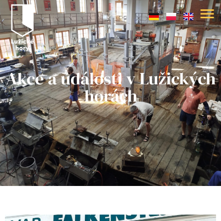
Akce a události v Lužických
horách